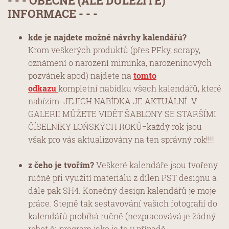
- - - OBECNÉ (ALE DŮLEŽITÉ)
INFORMACE - - -
kde je najdete možné návrhy kalendářů?
Krom veškerých produktů (přes PFky, scrapy,
oznámení o narození miminka, narozeninových
pozvánek apod) najdete na
tomto
odkazu
kompletní nabídku všech kalendářů, které
nabízím. JEJICH NABÍDKA JE AKTUÁLNÍ. V
GALERII MŮŽETE VIDĚT ŠABLONY SE STARŠÍMI
ČÍSELNÍKY LOŇSKÝCH ROKŮ=každý rok jsou
však pro vás aktualizovány na ten správný rok!!!!
z čeho je tvořím?
Veškeré kalendáře jsou tvořeny
ručně při využití materiálu z dílen PST designu a
dále pak SH4. Konečný design kalendářů je moje
práce. Stejně tak sestavování vašich fotografií do
kalendářů probíhá ručně (nezpracovává je žádný
robot či program jako je to v případě