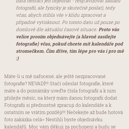
data nestačí jen objednat - resp.avizovat zaslání
fotografií, ale fyzicky je skutečně poslat), tedy
včas, abych stihla vše v klidu zpracovat a
případně vytisknout. Po tomto datu už pouze po
domluvě dle aktuální časové situace.
Proto vás
velice prosím objednávejte (a hlavně zasílejte
fotografie) včas, pokud chcete mít kalendáře pod
stromečkem. Čím dříve, tím lépe pro vás i pro mě
:)
Máte-li u mě nafocené, ale ještě nezpracované
fotografie? NEVADÍ!!! Stačí odeslat fotografie, které
máte a do poznámky uveďte čísla fotografií a k nim
přidejte měsíc, na který mám danou fotografii dodat.
Fotografii si přednostně zpracuji do kalendáře a k
ostatním se vrátím později!!! Nečekejte až bude hotová
foto zakázka celá= Nestihli byste objednávku
kalendářů. Moc vám děkuji za pochopení a budu se