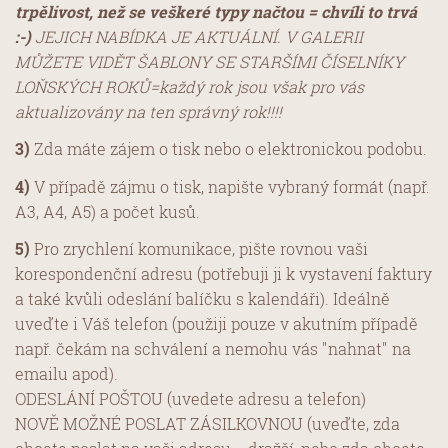
trpělivost, než se veškeré typy načtou = chvíli to trvá
:-)
JEJICH NABÍDKA JE AKTUÁLNÍ. V GALERII
MŮŽETE VIDĚT ŠABLONY SE STARŠÍMI ČÍSELNÍKY
LOŇSKÝCH ROKŮ=každý rok jsou však pro vás
aktualizovány na ten správný rok!!!!
3)
Zda máte zájem o tisk nebo o elektronickou podobu.
4)
V případě zájmu o tisk, napište vybraný formát (např.
A3, A4, A5) a počet kusů.
5)
Pro zrychlení komunikace, pište rovnou vaši
korespondenční adresu (potřebuji ji k vystavení faktury
a také kvůli odeslání balíčku s kalendáři). Ideálně
uveďte i Váš telefon (použiji pouze v akutním případě
např. čekám na schválení a nemohu vás "nahnat" na
emailu apod).
ODESLÁNÍ POŠTOU (uvedete adresu a telefon)
NOVĚ MOŽNÉ POSLAT ZÁSILKOVNOU (uveďte, zda