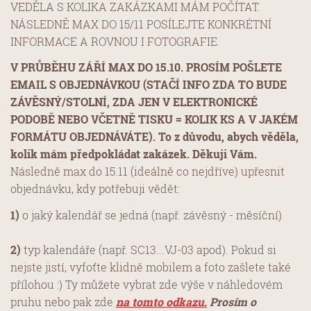
VEDĚLA S KOLIKA ZAKÁZKAMI MÁM POČÍTAT.
NÁSLEDNĚ MAX DO 15/11 POSÍLEJTE KONKRÉTNÍ
INFORMACE A ROVNOU I FOTOGRAFIE.
V PRŮBĚHU ZÁŘÍ MAX DO 15.10. PROSÍM POŠLETE
EMAIL S OBJEDNÁVKOU (STAČÍ INFO ZDA TO BUDE
ZÁVĚSNÝ/STOLNÍ, ZDA JEN V ELEKTRONICKÉ
PODOBĚ NEBO VČETNĚ TISKU = KOLIK KS A V JAKÉM
FORMÁTU OBJEDNÁVÁTE). To z důvodu, abych věděla,
kolik mám předpokládat zakázek. Děkuji Vám.
Následně max do 15.11 (ideálně co nejdříve) upřesnit
objednávku, kdy potřebuji vědět:
1)
o jaký kalendář se jedná (např. závěsný - měsíční)
2)
typ kalendáře (např. SC13...VJ-03 apod). Pokud si
nejste jistí, vyfoťte klidně mobilem a foto zašlete také
přílohou :) Ty můžete vybrat zde výše v náhledovém
pruhu nebo pak zde
na tomto odkazu.
Prosím o