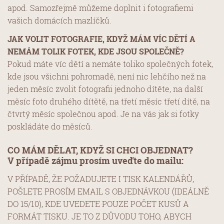
apod. Samozřejmě můžeme doplnit i fotografiemi
vašich domácích mazlíčků.
JAK VOLIT FOTOGRAFIE, KDYŽ MÁM VÍC DĚTÍ A
NEMÁM TOLIK FOTEK, KDE JSOU SPOLEČNĚ?
Pokud máte víc dětí a nemáte toliko společných fotek,
kde jsou všichni pohromadě, není nic lehčího než na
jeden měsíc zvolit fotografii jednoho dítěte, na další
měsíc foto druhého dítětě, na třetí měsíc třetí dítě, na
čtvrtý měsíc společnou apod. Je na vás jak si fotky
poskládáte do měsíců.
CO
MÁM DĚLAT, KDYŽ SI CHCI OBJEDNAT?
V případě zájmu prosím uveďte do mailu:
V PŘÍPADĚ, ŽE POŽADUJETE I TISK KALENDÁŘŮ,
POŠLETE PROSÍM EMAIL S OBJEDNÁVKOU (IDEÁLNĚ
DO 15/10), KDE UVEDETE POUZE POČET KUSŮ A
FORMÁT TISKU. JE TO Z DŮVODU TOHO, ABYCH