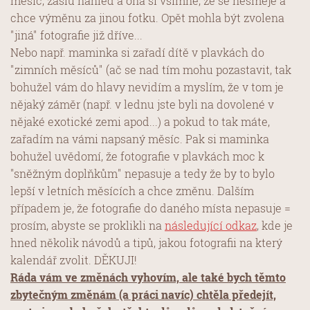
měsíc, zašlu náhled a ona si všimne, že se nesměje a
chce výměnu za jinou fotku. Opět mohla být zvolena
"jiná" fotografie již dříve...
Nebo např. maminka si zařadí dítě v plavkách do
"zimních měsíců" (ač se nad tím mohu pozastavit, tak
bohužel vám do hlavy nevidím a myslím, že v tom je
nějaký záměr (např. v lednu jste byli na dovolené v
nějaké exotické zemi apod...) a pokud to tak máte,
zařadím na vámi napsaný měsíc. Pak si maminka
bohužel uvědomí, že fotografie v plavkách moc k
"sněžným doplňkům" nepasuje a tedy že by to bylo
lepší v letních měsících a chce změnu. Dalším
případem je, že fotografie do daného místa nepasuje =
prosím, abyste se proklikli na
následující odkaz
, kde je
hned několik návodů a tipů, jakou fotografii na který
kalendář zvolit. DĚKUJI!
Ráda vám ve změnách vyhovím, ale také bych těmto
zbytečným změnám (a práci navíc) chtěla předejít,