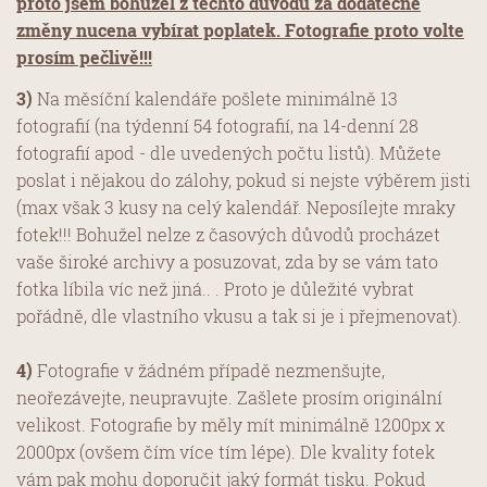
proto jsem bohužel z těchto důvodů za dodatečné
změny nucena vybírat poplatek.
Fotografie proto volte
prosím pečlivě!!!
3)
Na měsíční kalendáře pošlete minimálně 13
fotografií (na týdenní 54 fotografií, na 14-denní 28
fotografií apod - dle uvedených počtu listů). Můžete
poslat i nějakou do zálohy, pokud si nejste výběrem jisti
(max však 3 kusy na celý kalendář. Neposílejte mraky
fotek!!! Bohužel nelze z časových důvodů procházet
vaše široké archivy a posuzovat, zda by se vám tato
fotka líbila víc než jiná.. . Proto je důležité vybrat
pořádně, dle vlastního vkusu a tak si je i přejmenovat).
4)
Fotografie v žádném případě nezmenšujte,
neořezávejte, neupravujte. Zašlete prosím originální
velikost. Fotografie by měly mít minimálně 1200px x
2000px (ovšem čím více tím lépe). Dle kvality fotek
vám pak mohu doporučit jaký formát tisku. Pokud