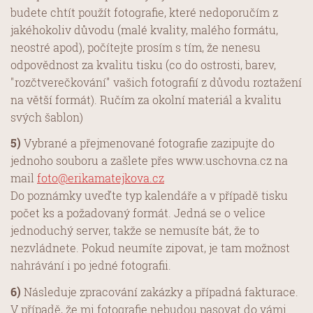
budete chtít použít fotografie, které nedoporučím z
jakéhokoliv důvodu (malé kvality, malého formátu,
neostré apod), počítejte prosím s tím, že nenesu
odpovědnost za kvalitu tisku (co do ostrosti, barev,
"rozčtverečkování" vašich fotografií z důvodu roztažení
na větší formát). Ručím za okolní materiál a kvalitu
svých šablon)
5)
Vybrané a přejmenované fotografie zazipujte do
jednoho souboru a zašlete přes www.uschovna.cz na
mail
foto@erikamatejkova.cz
Do poznámky uveďte typ kalendáře a v případě tisku
počet ks a požadovaný formát. Jedná se o velice
jednoduchý server, takže se nemusíte bát, že to
nezvládnete. Pokud neumíte zipovat, je tam možnost
nahrávání i po jedné fotografii.
6)
Následuje zpracování zakázky a případná fakturace.
V případě, že mi fotografie nebudou pasovat do vámi