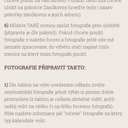
chcete poslat na vaši adresu = dražší, nebo zda chcete
uložit na pobočce Zásilkovny (uveďte tedy i název
pobočky zásilkovny a jejich adresu).
6)
Můžete TAKÉ rovnou zaslat fotografie přes úložiště
(připravte je dle pokynů). Pokud chcete použít
fotografie z našeho focení a fotografie ještě ode mě
nemáte zpracované, do výběru stačí napsat číslo
měsíce na který mám fotografii použít.
FOTOGRAFIE PŘIPRAVIT TAKTO:
1)
Dle šablon na výše uvedeném odkazu zvolte
nejvhodnější fotografie jehož výběr si prosím dobře
promyslete (z šablon je celkem zřetelně vidět, jestli
raději volit na výšku či na šířku focenou fotografii).
Níže najdete informace jak "točené" fotografie na který
typ kalendáře volit.