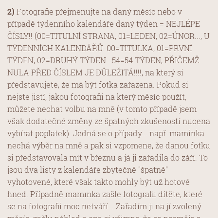
2)
Fotografie přejmenujte na daný měsíc nebo v
případě týdenního kalendáře daný týden = NEJLÉPE
ČÍSLY!! (00=TITULNÍ STRANA, 01=LEDEN, 02=ÚNOR..., U
TÝDENNÍCH KALENDÁŘŮ: 00=TITULKA, 01=PRVNÍ
TÝDEN, 02=DRUHÝ TÝDEN...54=54.TÝDEN, PŘIČEMŽ
NULA PŘED ČÍSLEM JE DŮLEŽITÁ!!!!, na který si
představujete, že má být fotka zařazena. Pokud si
nejste jistí, jakou fotografii na který měsíc použít,
můžete nechat volbu na mně (v tomto případě jsem
však dodatečné změny ze špatných zkušeností nucena
vybírat poplatek). Jedná se o případy... např. maminka
nechá výběr na mně a pak si vzpomene, že danou fotku
si představovala mít v březnu a já ji zařadila do září. To
jsou dva listy z kalendáře zbytečně "špatně"
vyhotovené, které však takto mohly být už hotové
hned. Případně maminka zašle fotografii dítěte, které
se na fotografii moc netváří... Zařadím ji na jí zvolený